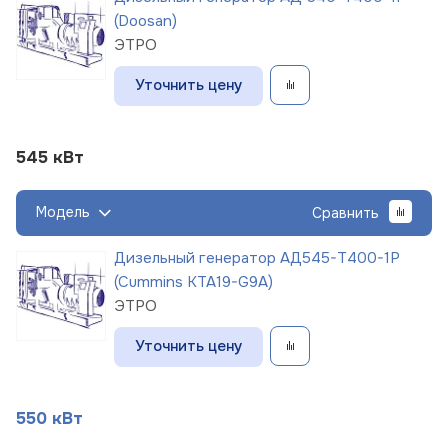
(Doosan)
ЭТРО
Уточнить цену
545 кВт
Модель
Сравнить
Дизельный генератор АД545-Т400-1Р
(Cummins KTA19-G9A)
ЭТРО
Уточнить цену
550 кВт