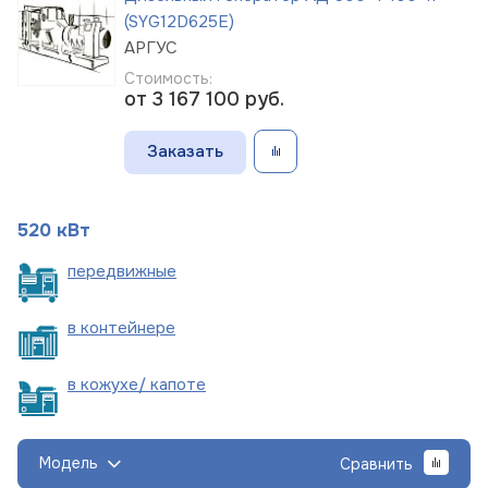
(SYG12D625E)
АРГУС
Стоимость:
от 3 167 100
руб.
Заказать
520 кВт
пере
движные
в
контейнере
в кожухе/
капоте
Модель
Сравнить