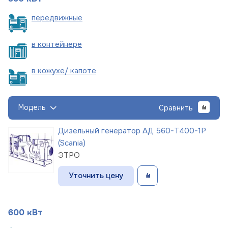
пере
движные
в
контейнере
в кожухе/
капоте
Модель
Сравнить
Дизельный генератор АД 560-Т400-1Р
(Scania)
ЭТРО
Уточнить цену
600 кВт