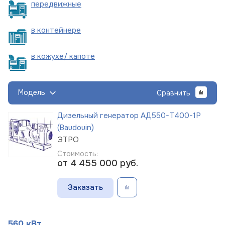
пере
движные
в
контейнере
в кожухе/
капоте
Модель
Сравнить
Дизельный генератор АД550-Т400-1Р
(Baudouin)
ЭТРО
Стоимость:
от 4 455 000
руб.
Заказать
560 кВт