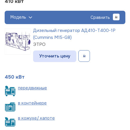
410 кВт
Модель
Сравнить
Дизельный генератор АД410-Т400-1Р
(Cummins M15-G8)
ЭТРО
Уточнить цену
450 кВт
пере
движные
в
контейнере
в кожухе/
капоте