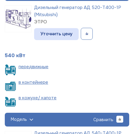
Дизельный генератор АД 520-Т400-1Р
(Mitsubishi)
ЭТРО
Уточнить цену
540 кВт
пере
движные
в
контейнере
в кожухе/
капоте
Модель
Сравнить
Дизельный генератор АД 540-Т400-1Р