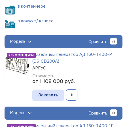
в
контейнере
в кожухе/
капоте
Модель
Сравнить
Дизельный генератор АД 160-Т400-Р
РЕКОМЕНДУЕМ
(D610D200A)
АРГУС
Стоимость:
от 1 108 000
руб.
Заказать
Модель
Сравнить
Дизельный генератор АД 160-Т400-1Р
РЕКОМЕНДУЕМ