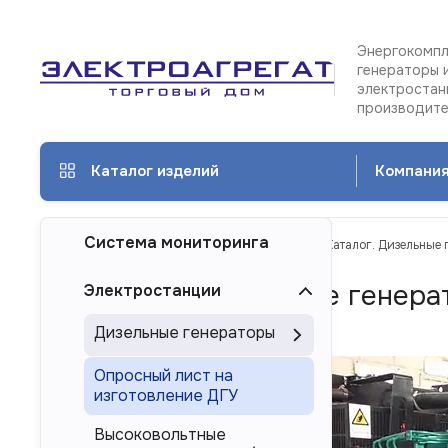
Энергокомпл
генераторы 
электростан
производит
Каталог изделий
Компани
Система мониторинга
ТД Электроагрегат
Каталог изделий
Каталог. Дизельные 
Каталог. Дизельные генера
Электростанции
Красноярске
Дизельные генераторы
Опросный лист на
изготовление ДГУ
Высоковольтные