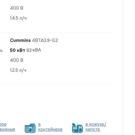
400 В
14,5 л/ч
Cummins
4BTA3,9-G2
ть
50 кВт
63
400 В
12,5 л/ч
ере
в
в кожухе/
вижные
контейнере
капоте