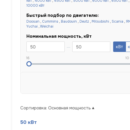
кВт
,
4000 кВт
,
4500 кВт
,
5000 кВт
,
6000 кВт
,
6500 кВт
10000 кВт
Быстрый подбор по двигателю:
Doosan
,
Cummins
,
Baudouin
,
Deutz
,
Mitsubishi
,
Scania
,
Я
Yuchai
,
Weichai
Номинальная мощность, кВт
16
10
Сортировка:
Основная мощность
50 кВт