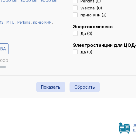
,
7000 кВт
,
8000 кВт
,
9000 кВт
,
Perkins (
0
)
Weichai (
0
)
пр-во КНР (
2
)
МЗ
,
MTU
,
Perkins
,
пр-во КНР
,
Энергокомплекс
Да (
0
)
Электростанции для ЦОД
Да (
0
)
 000
Сбросить
п
д