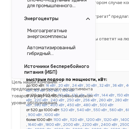
магистральных электросетей. Во втором случае к
для промышленного
тяжеловесного
Компания "Торговый Дом Электроагрегат" предлаг
оборудования (БМЗ)
Энергоцентры
производителя.
Многоагрегатные
энергокомплексы
Наши специалисты ответят на л
Автоматизированный
гибридный
энергокомплекс (АГЭК)
Источники бесперебойного
питания (ИБП)
Быстрый подбор по мощности, кВт:
Цель нашей компании —
до 100 кВт:
16 кВт
,
20 кВт
,
24 кВт
,
30 кВт
,
32 кВт
,
36 кВт
,
4
предложение широкого ассортимента
кВт
,
80 кВт
,
90 кВт
,
100 кВт
от 120 до 500 кВт:
110 кВт
,
120 кВт
,
130 кВт
,
144 кВт
,
150 кВ
товаров и услуг на постоянно высоком
кВт
,
220 кВт
,
240 кВт
,
250 кВт
,
256 кВт
,
260 кВт
,
280 кВт
уровне обслуживания.
кВт
,
360 кВт
,
400 кВт
,
450 кВт
,
480 кВт
,
500 кВт
от 520 до 1000 кВт:
520 кВт
,
540 кВт
,
550 кВт
,
560 кВт
,
6
,
900 кВт
,
1000 кВт
более 1000 кВт:
1100 кВт
,
1120 кВт
,
1200 кВт
,
1320 кВт
,
1400
,
1640 кВт
,
1800 кВт
,
2000 кВт
,
2200 кВт
,
2400 кВт
,
2500