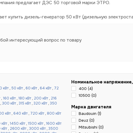
омпания предлагает ДЭС 50 торговой марки ЭТРО.
ает купить дизель-генератор 50 кВт (дизельную электроста
юбой интересующий вопрос по товару
Номинальное напряжение,
0 кВт
,
50 кВт
,
60 кВт
,
64 кВт
,
72
400 (
4
)
10500 (
0
)
т
,
160 кВт
,
180 кВт
,
200 кВт
,
216
,
300 кВт
,
315 кВт
,
320 кВт
,
350
Марка двигателя
00 кВт
,
640 кВт
,
720 кВт
,
800 кВт
Baudouin (
1
)
Deuz (
0
)
 кВт
,
1450 кВт
,
1500 кВт
,
1600 кВт
Mitsubishi (
0
)
 кВт
,
2600 кВт
,
3000 кВт
,
3500