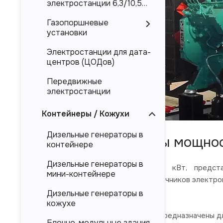
электростанции 6,3/10,5
кВ
Газопоршневые
установки
Электростанции для дата-
центров (ЦОДов)
Передвижные
электростанции
Контейнеры / Кожухи
Дизельные генераторы в
Дизель-генераторы мощнос
контейнере
Дизельные генераторы в
Дизельные электростанции 50 кВт, представ
мини-контейнере
электроснабжения в качестве источников электроп
и китайского производства.
Дизельные генераторы в
кожухе
Представленные в каталоге ДЭС предназначены дл
Блочно-модульные здания