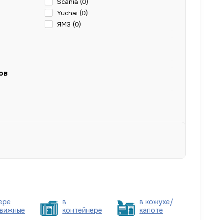
Scania (
0
)
Yuchai (
0
)
ЯМЗ (
0
)
ов
ере
в
в кожухе/
вижные
контейнере
капоте