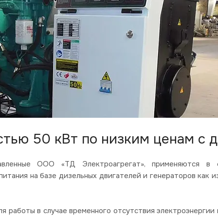
тью 50 кВт по низким ценам с д
ленные ООО «ТД Электроагрегат», применяются в со
итания на базе дизельных двигателей и генераторов как и
я работы в случае временного отсутствия электроэнергии в