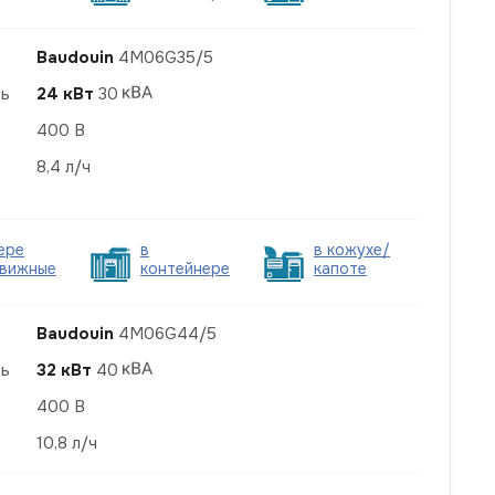
Baudouin
4M06G35/5
ть
24 кВт
30
400 В
8,4 л/ч
ере
в
в кожухе/
вижные
контейнере
капоте
Baudouin
4M06G44/5
ть
32 кВт
40
400 В
10,8 л/ч