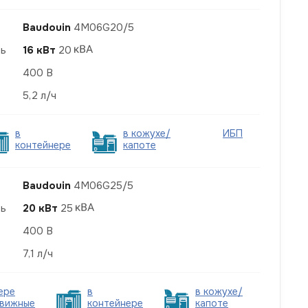
Baudouin
4M06G20/5
ть
16 кВт
20
400 В
5,2 л/ч
в
в кожухе/
ИБП
контейнере
капоте
Baudouin
4M06G25/5
ть
20 кВт
25
400 В
7,1 л/ч
ере
в
в кожухе/
вижные
контейнере
капоте