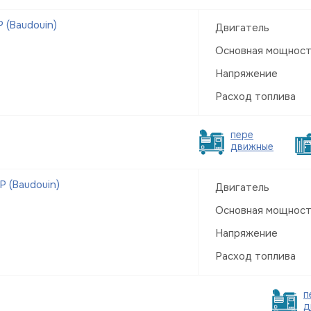
 (Baudouin)
Двигатель
Основная мощнос
Напряжение
Расход топлива
пере
движные
 (Baudouin)
Двигатель
Основная мощнос
Напряжение
Расход топлива
п
д