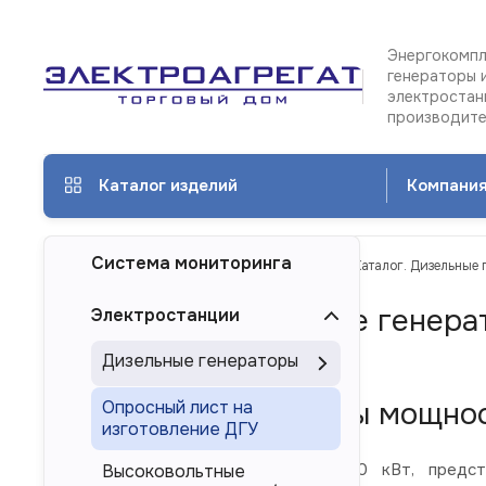
Энергокомпл
генераторы 
электростан
производит
Каталог изделий
Компани
Система мониторинга
ТД Электроагрегат
Каталог изделий
Каталог. Дизельные 
Каталог. Дизельные генера
Электростанции
Красноярске
Дизельные генераторы
Дизель-генераторы мощнос
Опросный лист на
изготовление ДГУ
Дизельные электростанции 900 кВт, предста
Высоковольтные