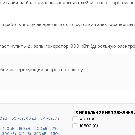
питания на базе дизельных двигателей и генераторов изве
я работы в случае временного отсутствия электроэнергии в
гает купить дизель-генератор 900 кВт (дизельную электр
юбой интересующий вопрос по товару
Номинальное напряжение,
0 кВт
,
50 кВт
,
60 кВт
,
64 кВт
,
72
400 (
3
)
10500 (
0
)
т
,
160 кВт
,
180 кВт
,
200 кВт
,
216
,
300 кВт
,
315 кВт
,
320 кВт
,
350