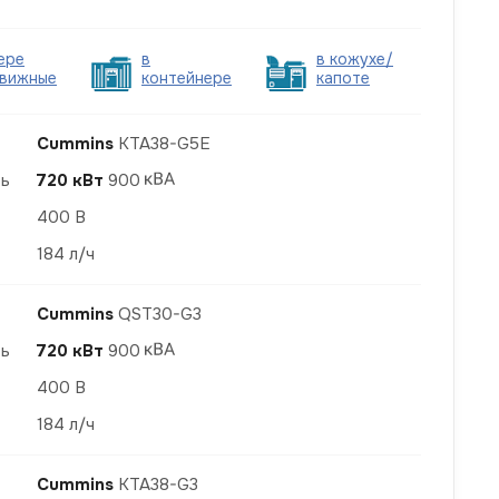
ере
в
в кожухе/
вижные
контейнере
капоте
Cummins
KTA38-G5E
ть
720 кВт
900
400 В
184 л/ч
Cummins
QST30-G3
ть
720 кВт
900
400 В
184 л/ч
Cummins
KTA38-G3