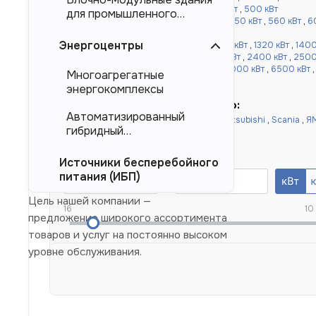
кВт
,
360 кВт
,
400 кВт
,
450 кВт
,
480 кВт
,
500 кВт
для промышленного
от 520 до 1000 кВт:
520 кВт
,
540 кВт
,
550 кВт
,
560 кВт
,
6
тяжеловесного
,
900 кВт
,
1000 кВт
оборудования (БМЗ)
Энергоцентры
более 1000 кВт:
1100 кВт
,
1120 кВт
,
1200 кВт
,
1320 кВт
,
1400
,
1640 кВт
,
1800 кВт
,
2000 кВт
,
2200 кВт
,
2400 кВт
,
2500
кВт
,
4000 кВт
,
4500 кВт
,
5000 кВт
,
6000 кВт
,
6500 кВт
Многоагрегатные
10000 кВт
энергокомплексы
Быстрый подбор по двигателю:
Автоматизированный
Doosan
,
Cummins
,
Baudouin
,
Deutz
,
Mitsubishi
,
Scania
,
Я
гибридный
Yuchai
,
Weichai
энергокомплекс (АГЭК)
Номинальная мощность, кВт
Источники бесперебойного
питания (ИБП)
Цель нашей компании —
16
10
предложение широкого ассортимента
товаров и услуг на постоянно высоком
уровне обслуживания.