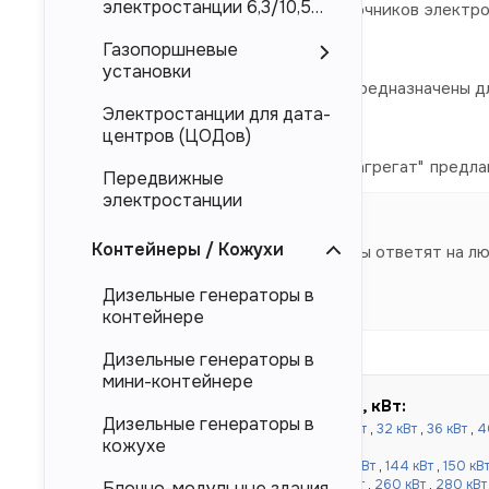
электростанции 6,3/10,5
электроснабжения в качестве источников электро
кВ
Mitsubishi, Deutz.
Газопоршневые
установки
Представленные в каталоге ДЭС предназначены дл
Электростанции для дата-
магистральных электросетей.
центров (ЦОДов)
Компания "Торговый Дом Электроагрегат" предла
Передвижные
производителя.
электростанции
Контейнеры / Кожухи
Наши специалисты ответят на л
Дизельные генераторы в
контейнере
Дизельные генераторы в
мини-контейнере
Быстрый подбор по мощности, кВт:
Дизельные генераторы в
до 100 кВт:
16 кВт
,
20 кВт
,
24 кВт
,
30 кВт
,
32 кВт
,
36 кВт
,
4
кожухе
кВт
,
80 кВт
,
90 кВт
,
100 кВт
от 120 до 500 кВт:
110 кВт
,
120 кВт
,
130 кВт
,
144 кВт
,
150 кВ
кВт
,
220 кВт
,
240 кВт
,
250 кВт
,
256 кВт
,
260 кВт
,
280 кВт
Блочно-модульные здания