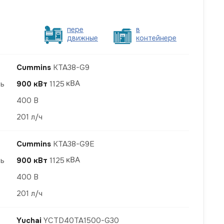
пере
в
движные
контейнере
Cummins
KTA38-G9
ть
900 кВт
1125
400 В
201 л/ч
Cummins
KTA38-G9E
ть
900 кВт
1125
400 В
201 л/ч
Yuchai
YCTD40TA1500-G30