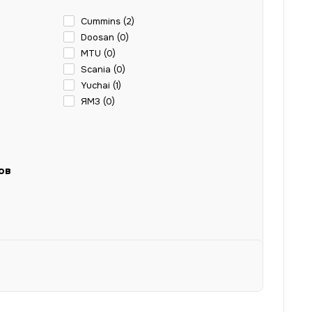
Cummins (
2
)
Doosan (
0
)
MTU (
0
)
Scania (
0
)
Yuchai (
1
)
ЯМЗ (
0
)
ов