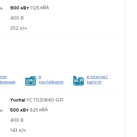
ть
900 кВт
1125
400 В
252 л/ч
ере
в
в кожухе/
вижные
контейнере
капоте
Yuchai
YCTD20840-G31
ть
500 кВт
625
400 В
143 л/ч