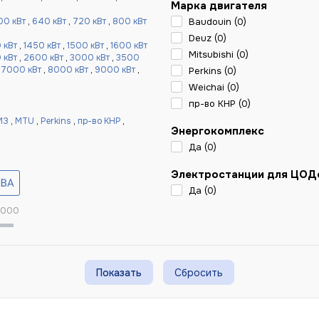
Марка двигателя
00 кВт
,
640 кВт
,
720 кВт
,
800 кВт
Baudouin (
0
)
Deuz (
0
)
 кВт
,
1450 кВт
,
1500 кВт
,
1600 кВт
Mitsubishi (
0
)
 кВт
,
2600 кВт
,
3000 кВт
,
3500
,
7000 кВт
,
8000 кВт
,
9000 кВт
,
Perkins (
0
)
Weichai (
0
)
пр-во КНР (
0
)
МЗ
,
MTU
,
Perkins
,
пр-во КНР
,
Энергокомплекс
Да (
0
)
Электростанции для ЦОД
Да (
0
)
 000
Сбросить