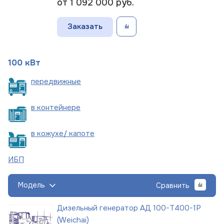
от 1 092 000
руб.
Заказать
100 кВт
пере
движные
в
контейнере
в кожухе/
капоте
ИБП
Модель
Сравнить
Дизельный генератор АД 100-Т400-1Р
(Weichai)