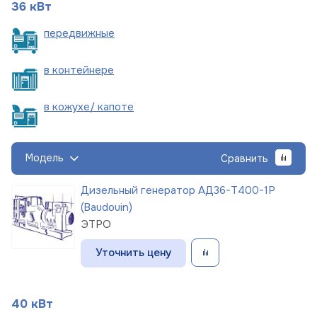
36 кВт
пере
движные
в
контейнере
в кожухе/
капоте
Модель
Сравнить
Дизельный генератор АД36-Т400-1Р
(Baudouin)
ЭТРО
Уточнить цену
40 кВт