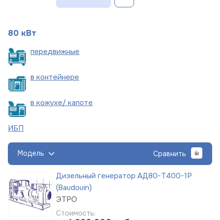
80 кВт
пере
движные
в
контейнере
в кожухе/
капоте
ИБП
Модель
Сравнить
Дизельный генератор АД80-Т400-1Р
(Baudouin)
ЭТРО
Стоимость: