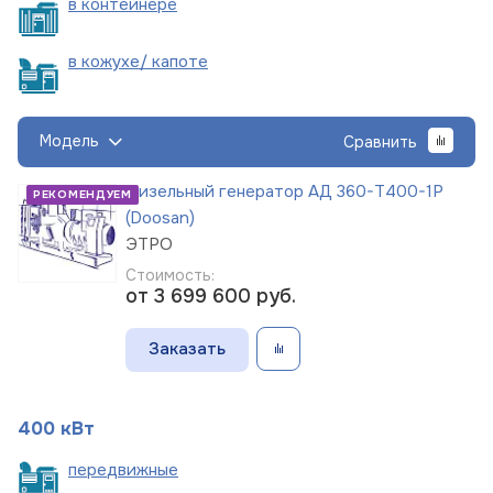
в
контейнере
в кожухе/
капоте
Модель
Сравнить
Дизельный генератор АД 360-Т400-1Р
РЕКОМЕНДУЕМ
(Doosan)
ЭТРО
Стоимость:
от 3 699 600
руб.
Заказать
400 кВт
пере
движные