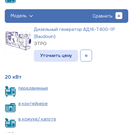
Модель
Сравнить
Дизельный генератор АД16-Т400-1Р
(Baudouin)
ЭТРО
Уточнить цену
20 кВт
пере
движные
в
контейнере
в кожухе/
капоте