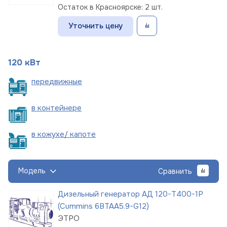
Остаток в Красноярске: 2 шт.
Уточнить цену
120 кВт
пере
движные
в
контейнере
в кожухе/
капоте
Модель
Сравнить
Дизельный генератор АД 120-Т400-1Р
(Cummins 6BTAA5.9-G12)
ЭТРО