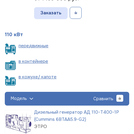
Заказать
110 кВт
пере
движные
в
контейнере
в кожухе/
капоте
Модель
Сравнить
Дизельный генератор АД 110-Т400-1Р
(Cummins 6BTAA5.9-G2)
ЭТРО