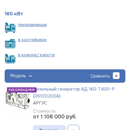
160 кВт
пере
движные
в
контейнере
в кожухе/
капоте
Модель
Сравнить
Дизельный генератор АД 160-Т400-Р
РЕКОМЕНДУЕМ
(D610D200A)
АРГУС
Стоимость:
от 1 108 000
руб.