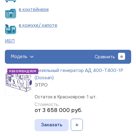
в
контейнере
в кожухе/
капоте
ИБП
Модель
Сравнить
Дизельный генератор АД 400-Т400-1Р
РЕКОМЕНДУЕМ
(Doosan)
ЭТРО
Остаток в Красноярске: 1 шт.
Стоимость:
от 3 658 000
руб.
Заказать