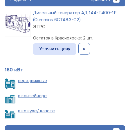
Дизельный генератор АД 144-Т400-1Р
(Cummins 6CTA8.3-G2)
ЭТРО
Остаток в Красноярске: 2 шт.
Уточнить цену
160 кВт
пере
движные
в
контейнере
в кожухе/
капоте