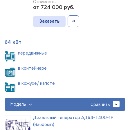
Стоимость:
от 724 000
руб.
Заказать
64 кВт
пере
движные
в
контейнере
в кожухе/
капоте
Модель
Сравнить
Дизельный генератор АД64-Т400-1Р
(Baudouin)