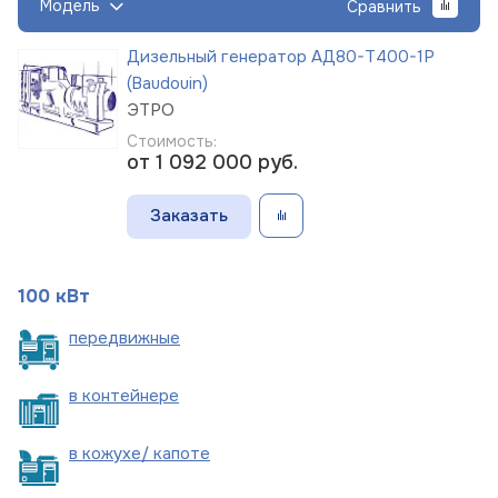
Модель
Сравнить
Дизельный генератор АД80-Т400-1Р
(Baudouin)
ЭТРО
Стоимость:
от 1 092 000
руб.
Заказать
100 кВт
пере
движные
в
контейнере
в кожухе/
капоте