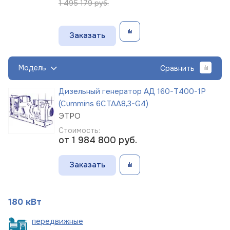
1 495 179 руб.
Заказать
Модель
Сравнить
Дизельный генератор АД 160-Т400-1Р
(Cummins 6CTAА8,3-G4)
ЭТРО
Стоимость:
от 1 984 800
руб.
Заказать
180 кВт
пере
движные