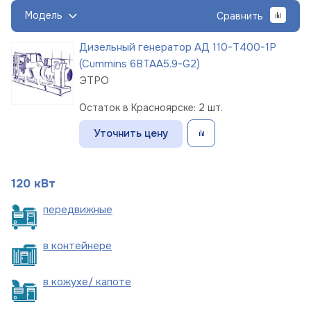
Модель
Сравнить
Дизельный генератор АД 110-Т400-1Р
(Cummins 6BTAA5.9-G2)
ЭТРО
Остаток в Красноярске: 2 шт.
Уточнить цену
120 кВт
пере
движные
в
контейнере
в кожухе/
капоте