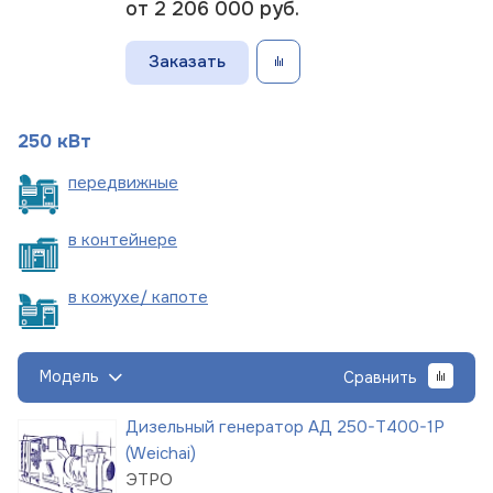
от 2 206 000
руб.
Заказать
250 кВт
пере
движные
в
контейнере
в кожухе/
капоте
Модель
Сравнить
Дизельный генератор АД 250-Т400-1Р
(Weichai)
ЭТРО