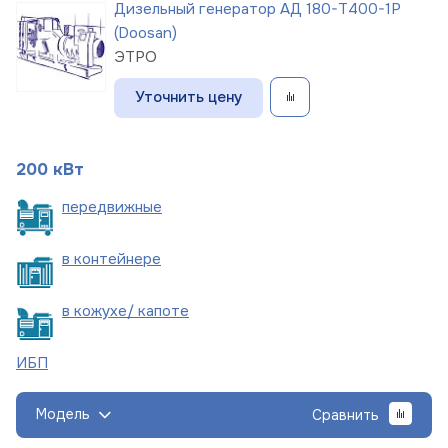
Дизельный генератор АД 180-Т400-1Р
(Doosan)
ЭТРО
Уточнить цену
200 кВт
пере
движные
в
контейнере
в кожухе/
капоте
ИБП
Модель
Сравнить