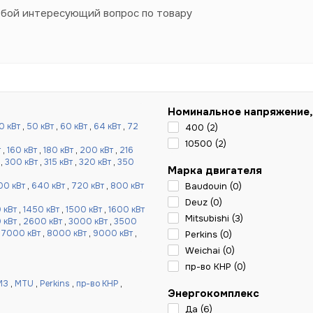
юбой интересующий вопрос по товару
Номинальное напряжение,
0 кВт
,
50 кВт
,
60 кВт
,
64 кВт
,
72
400 (
2
)
10500 (
2
)
т
,
160 кВт
,
180 кВт
,
200 кВт
,
216
,
300 кВт
,
315 кВт
,
320 кВт
,
350
Марка двигателя
00 кВт
,
640 кВт
,
720 кВт
,
800 кВт
Baudouin (
0
)
Deuz (
0
)
 кВт
,
1450 кВт
,
1500 кВт
,
1600 кВт
Mitsubishi (
3
)
 кВт
,
2600 кВт
,
3000 кВт
,
3500
,
7000 кВт
,
8000 кВт
,
9000 кВт
,
Perkins (
0
)
Weichai (
0
)
пр-во КНР (
0
)
МЗ
,
MTU
,
Perkins
,
пр-во КНР
,
Энергокомплекс
Да (
6
)