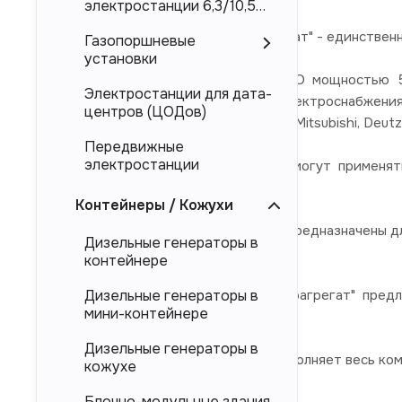
электростанции 6,3/10,5
кВ
ООО "Торговый Дом Электроагрегат" - единствен
Газопоршневые
установки
Дизельные электростанции ЭТРО мощностью 50
Электростанции для дата-
гарантированного (резервного) электроснабжени
центров (ЦОДов)
брендов Cummins, Perkins, Doosan, Mitsubishi, Deutz
Передвижные
электростанции
Дизель-генераторные установки могут применят
(энергоцентров)
Контейнеры / Кожухи
Представленные в каталоге ДЭС предназначены дл
Дизельные генераторы в
магистральных электросетей.
контейнере
Компания "Торговый Дом Электроагрегат" пред
Дизельные генераторы в
мини-контейнере
напрямую от производителя.
Дизельные генераторы в
Компания "ТД Электроагрегат" выполняет весь ко
кожухе
Блочно-модульные здания