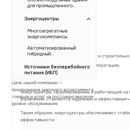
обследование объекта,
для промышленного
проектирование,
тяжеловесного
оборудования (БМЗ)
Энергоцентры
подбор оборудования,
изготовление,
Многоагрегатные
энергокомплексы
испытания,
доставка на объект,
Автоматизированный
гибридный
проведение пусконаладочных и строительно
энергокомплекс (АГЭК)
передача энергомодуля в эксплуатацию.
Источники бесперебойного
питания (ИБП)
Цель нашей компании —
предложение широкого ассортимента
Энергоцентры, сформированные и работающие на 
товаров и услуг на постоянно высоком
управления, становятся надежным и эффективным 
уровне обслуживания.
Таким образом, энергоцентры обеспечивают стаб
эффективности.