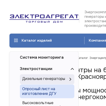
Энергокомпл
генераторы 
электростан
производит
Каталог изделий
Компани
Система мониторинга
ТД Электроагрегат
Каталог изделий
Каталог. Энергоцент
Каталог. Энергоцентры на
Электростанции
5000 кВт/5 МВт в Красноя
Дизельные генераторы
Дизель-генераторы мощнос
Опросный лист на
изготовление ДГУ
многоагрегатных энергоком
России
Высоковольтные