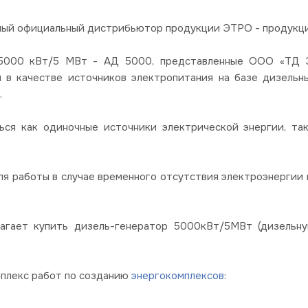
ный официальный дистрибьютор продукции ЭТРО - продукции
00 кВт/5 МВт - АД 5000, представленные ООО «ТД Эл
я в качестве источников электропитания на базе дизель
.
ься как одиночные источники электрической энергии, так
я работы в случае временного отсутствия электроэнергии в
лагает купить дизель-генератор 5000кВт/5МВт (дизельн
мплекс работ по созданию
энергокомплексов
: