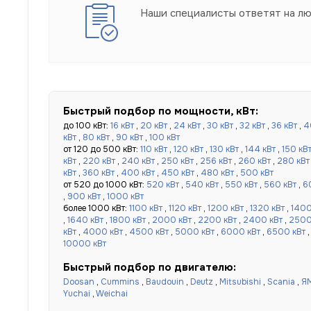
Наши специалисты ответят на л
Быстрый подбор по мощности, кВт:
до 100 кВт:
16 кВт
,
20 кВт
,
24 кВт
,
30 кВт
,
32 кВт
,
36 кВт
,
4
кВт
,
80 кВт
,
90 кВт
,
100 кВт
от 120 до 500 кВт:
110 кВт
,
120 кВт
,
130 кВт
,
144 кВт
,
150 кВ
кВт
,
220 кВт
,
240 кВт
,
250 кВт
,
256 кВт
,
260 кВт
,
280 кВт
кВт
,
360 кВт
,
400 кВт
,
450 кВт
,
480 кВт
,
500 кВт
от 520 до 1000 кВт:
520 кВт
,
540 кВт
,
550 кВт
,
560 кВт
,
6
,
900 кВт
,
1000 кВт
более 1000 кВт:
1100 кВт
,
1120 кВт
,
1200 кВт
,
1320 кВт
,
1400
,
1640 кВт
,
1800 кВт
,
2000 кВт
,
2200 кВт
,
2400 кВт
,
2500
кВт
,
4000 кВт
,
4500 кВт
,
5000 кВт
,
6000 кВт
,
6500 кВт
10000 кВт
Быстрый подбор по двигателю:
Doosan
,
Cummins
,
Baudouin
,
Deutz
,
Mitsubishi
,
Scania
,
Я
Yuchai
,
Weichai