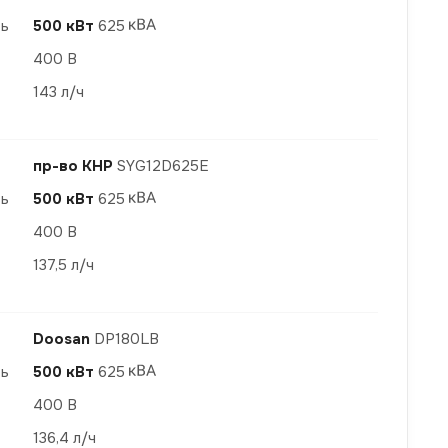
ть
500 кВт
625
400 В
143 л/ч
пр-во КНР
SYG12D625E
ть
500 кВт
625
400 В
137,5 л/ч
Doosan
DP180LB
ть
500 кВт
625
400 В
136,4 л/ч