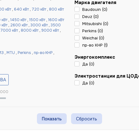
Марка двигателя
00 кВт
,
640 кВт
,
720 кВт
,
800 кВт
Baudouin (
0
)
Deuz (
0
)
 кВт
,
1450 кВт
,
1500 кВт
,
1600 кВт
Mitsubishi (
0
)
 кВт
,
2600 кВт
,
3000 кВт
,
3500
,
7000 кВт
,
8000 кВт
,
9000 кВт
,
Perkins (
0
)
Weichai (
0
)
пр-во КНР (
1
)
МЗ
,
MTU
,
Perkins
,
пр-во КНР
,
Энергокомплекс
Да (
0
)
Электростанции для ЦОД
Да (
0
)
 000
Сбросить