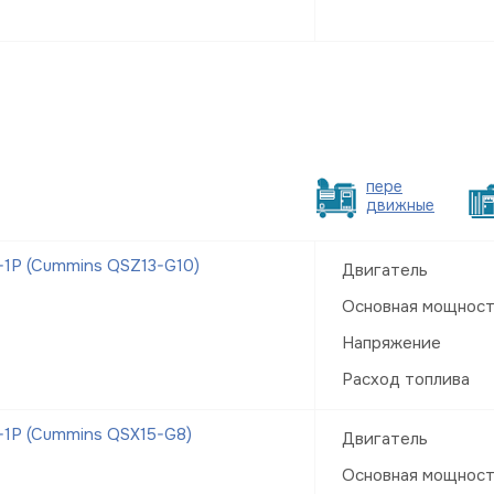
пере
движные
1Р (Cummins QSZ13-G10)
Двигатель
Основная мощнос
Напряжение
Расход топлива
1Р (Cummins QSX15-G8)
Двигатель
Основная мощнос