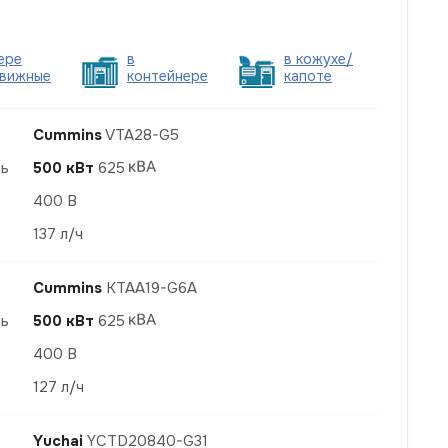
ере
в
в кожухе/
вижные
контейнере
капоте
Cummins
VTA28-G5
ть
500 кВт
625
400 В
137 л/ч
Cummins
KTAA19-G6A
ть
500 кВт
625
400 В
127 л/ч
Yuchai
YCTD20840-G31