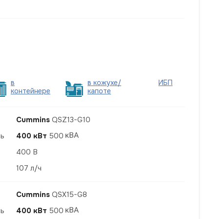
в
в кожухе/
ИБП
контейнере
капоте
Cummins
QSZ13-G10
ть
400 кВт
500
400 В
107 л/ч
Cummins
QSX15-G8
ть
400 кВт
500