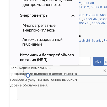
кВт
,
360 кВт
,
400 кВт
,
450 кВт
,
480 кВт
,
500 кВт
для промышленного
от 520 до 1000 кВт:
520 кВт
,
540 кВт
,
550 кВт
,
560 кВт
,
6
тяжеловесного
,
900 кВт
,
1000 кВт
оборудования (БМЗ)
Энергоцентры
более 1000 кВт:
1100 кВт
,
1120 кВт
,
1200 кВт
,
1320 кВт
,
1400
,
1640 кВт
,
1800 кВт
,
2000 кВт
,
2200 кВт
,
2400 кВт
,
2500
кВт
,
4000 кВт
,
4500 кВт
,
5000 кВт
,
6000 кВт
,
6500 кВт
Многоагрегатные
10000 кВт
энергокомплексы
Быстрый подбор по двигателю:
Автоматизированный
Doosan
,
Cummins
,
Baudouin
,
Deutz
,
Mitsubishi
,
Scania
,
Я
гибридный
Yuchai
,
Weichai
энергокомплекс (АГЭК)
Номинальная мощность, кВт
Источники бесперебойного
питания (ИБП)
Цель нашей компании —
16
10
предложение широкого ассортимента
товаров и услуг на постоянно высоком
уровне обслуживания.