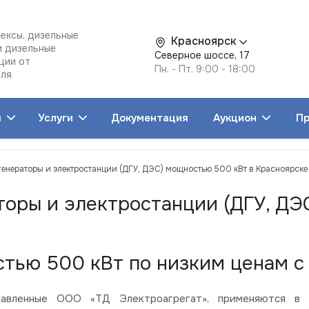
ексы, дизельные
Красноярск
и дизельные
Северное шоссе, 17
ции от
Пн. - Пт. 9:00 - 18:00
еля
я
Услуги
Документация
Аукцион
Пр
генераторы и электростанции (ДГУ, ДЭС) мощностью 500 кВт в Красноярске
торы и электростанции (ДГУ, ДЭ
тью 500 кВт по низким ценам с 
вленные ООО «ТД Электроагрегат», применяются в со