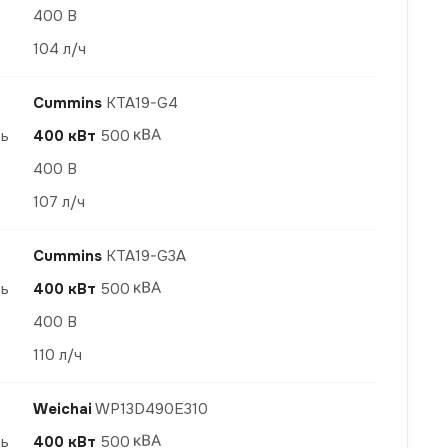
400 В
104 л/ч
Cummins
KTA19-G4
ть
400 кВт
500
400 В
107 л/ч
Cummins
KTA19-G3A
ть
400 кВт
500
400 В
110 л/ч
Weichai
WP13D490E310
ть
400 кВт
500