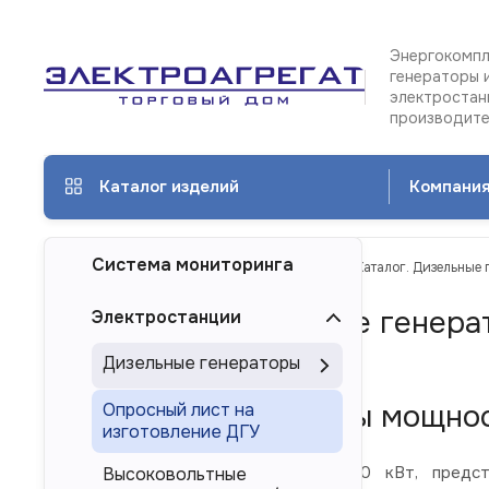
Энергокомпл
генераторы 
электростан
производит
Каталог изделий
Компани
Система мониторинга
ТД Электроагрегат
Каталог изделий
Каталог. Дизельные 
Каталог. Дизельные генера
Электростанции
Красноярске
Дизельные генераторы
Дизель-генераторы мощнос
Опросный лист на
изготовление ДГУ
Дизельные электростанции 500 кВт, предста
Высоковольтные