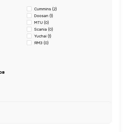
Cummins (
2
)
Doosan (
1
)
MTU (
0
)
Scania (
0
)
Yuchai (
1
)
ЯМЗ (
0
)
ов