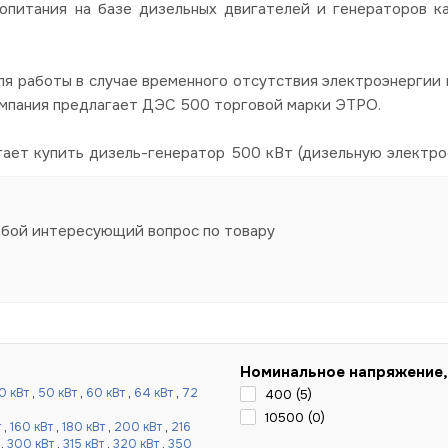
опитания на базе дизельных двигателей и генераторов к
я работы в случае временного отсутствия электроэнергии в
омпания предлагает ДЭС 500 торговой марки ЭТРО.
гает купить дизель-генератор 500 кВт (дизельную электро
юбой интересующий вопрос по товару
Номинальное напряжение,
0 кВт
,
50 кВт
,
60 кВт
,
64 кВт
,
72
400 (
5
)
10500 (
0
)
т
,
160 кВт
,
180 кВт
,
200 кВт
,
216
,
300 кВт
,
315 кВт
,
320 кВт
,
350