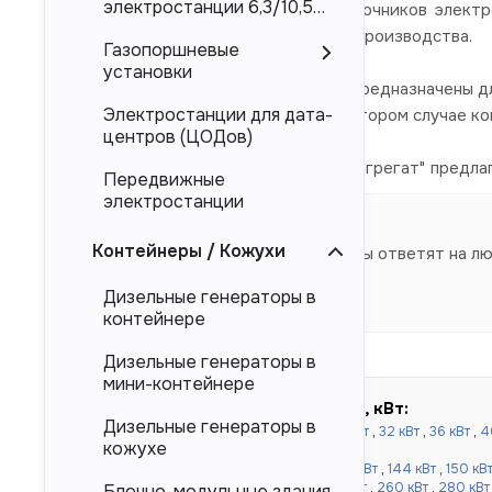
электростанции 6,3/10,5
электроснабжения в качестве источников электр
кВ
Doosan, Deutz, так и и китайского производства.
Газопоршневые
установки
Представленные в каталоге ДЭС предназначены дл
Электростанции для дата-
магистральных электросетей. Во втором случае к
центров (ЦОДов)
Компания "Торговый Дом Электроагрегат" предла
Передвижные
производителя.
электростанции
Контейнеры / Кожухи
Наши специалисты ответят на л
Дизельные генераторы в
контейнере
Дизельные генераторы в
мини-контейнере
Быстрый подбор по мощности, кВт:
Дизельные генераторы в
до 100 кВт:
16 кВт
,
20 кВт
,
24 кВт
,
30 кВт
,
32 кВт
,
36 кВт
,
4
кожухе
кВт
,
80 кВт
,
90 кВт
,
100 кВт
от 120 до 500 кВт:
110 кВт
,
120 кВт
,
130 кВт
,
144 кВт
,
150 кВ
кВт
,
220 кВт
,
240 кВт
,
250 кВт
,
256 кВт
,
260 кВт
,
280 кВт
Блочно-модульные здания