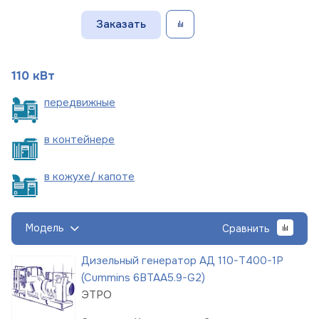
Заказать
110 кВт
пере
движные
в
контейнере
в кожухе/
капоте
Модель
Сравнить
Дизельный генератор АД 110-Т400-1Р
(Cummins 6BTAA5.9-G2)
ЭТРО