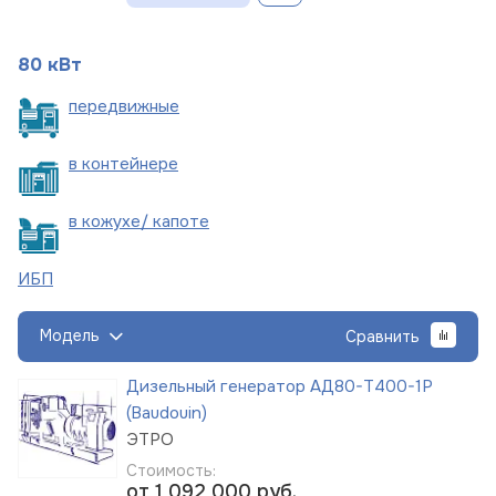
80 кВт
пере
движные
в
контейнере
в кожухе/
капоте
ИБП
Модель
Сравнить
Дизельный генератор АД80-Т400-1Р
(Baudouin)
ЭТРО
Стоимость:
от 1 092 000
руб.