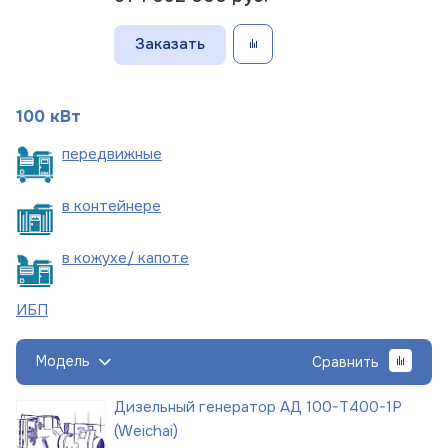
Заказать
100 кВт
пере
движные
в
контейнере
в кожухе/
капоте
ИБП
Модель
Сравнить
Дизельный генератор АД 100-Т400-1Р
(Weichai)