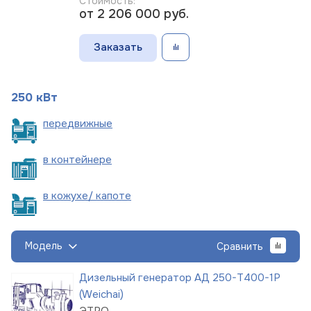
Стоимость:
от 2 206 000
руб.
Заказать
250 кВт
пере
движные
в
контейнере
в кожухе/
капоте
Модель
Сравнить
Дизельный генератор АД 250-Т400-1Р
(Weichai)
ЭТРО