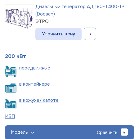
Дизельный генератор АД 180-Т400-1Р
(Doosan)
ЭТРО
Уточнить цену
200 кВт
пере
движные
в
контейнере
в кожухе/
капоте
ИБП
Модель
Сравнить