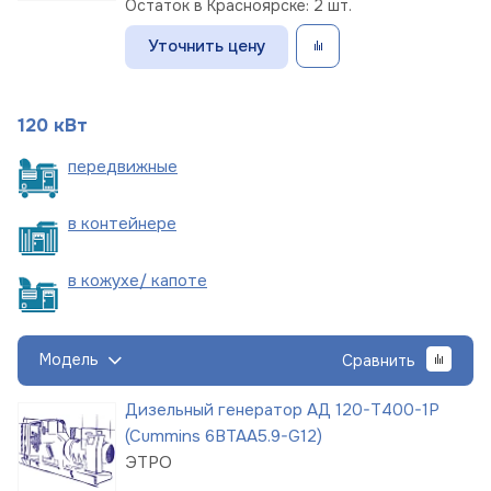
Остаток в Красноярске: 2 шт.
Уточнить цену
120 кВт
пере
движные
в
контейнере
в кожухе/
капоте
Модель
Сравнить
Дизельный генератор АД 120-Т400-1Р
(Cummins 6BTAA5.9-G12)
ЭТРО