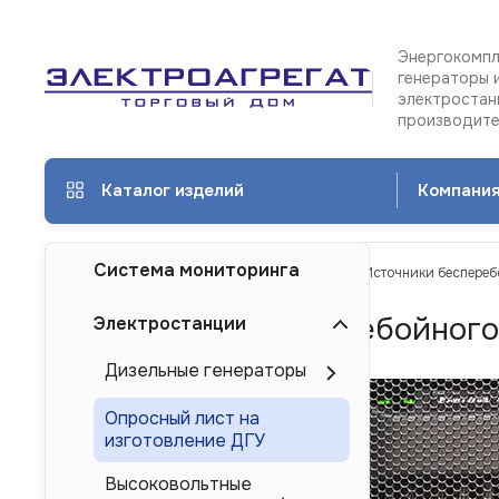
Энергокомпл
генераторы 
электростан
производит
Каталог изделий
Компани
Система мониторинга
ТД Электроагрегат
Каталог изделий
Источники беспереб
Источники бесперебойного 
Электростанции
Дизельные генераторы
Опросный лист на
изготовление ДГУ
Высоковольтные