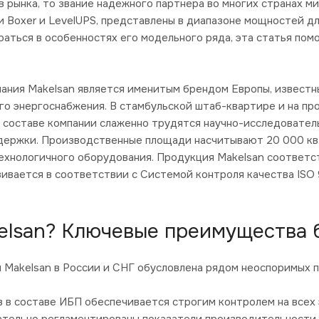
рынка, то звание надежного партнера во многих странах ми
 Boxer и LevelUPS, представлены в диапазоне мощностей д
раться в особенностях его модельного ряда, эта статья по
омпания Makelsan является именитым брендом Европы, извес
го энергоснабжения. В стамбульской штаб-квартире и на пр
 составе компании слаженно трудятся научно-исследовател
ержки. Производственные площади насчитывают 20 000 кв.м
ехнологичного оборудования. Продукция Makelsan соответ
ивается в соответствии с Системой контроля качества ISO 
elsan? Ключевые преимущества
 Makelsan в России и СНГ обусловлена рядом неоспоримых 
 в составе ИБП обеспечивается строгим контролем на всех 
ательно регламентированы показатели производительности,