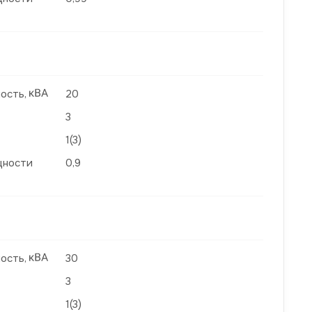
ость,
20
3
1(3)
щности
0,9
ость,
30
3
1(3)