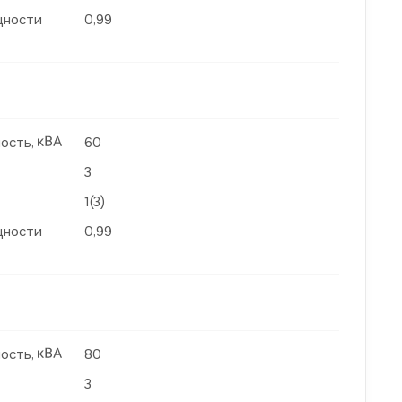
щности
0,99
ость,
60
3
1(3)
щности
0,99
ость,
80
3