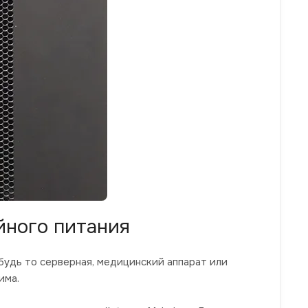
йного питания
будь то серверная, медицинский аппарат или
има.