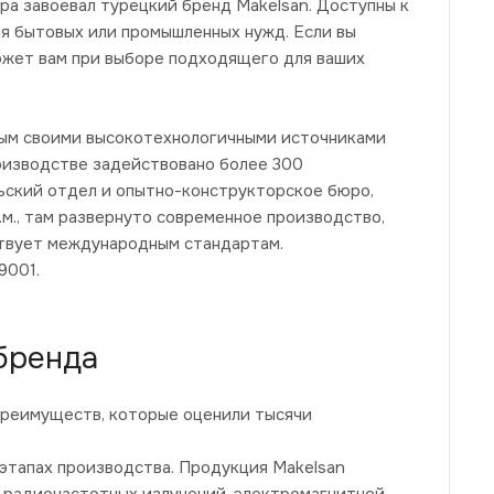
ра завоевал турецкий бренд Makelsan. Доступны к
ля бытовых или промышленных нужд. Если вы
может вам при выборе подходящего для ваших
тным своими высокотехнологичными источниками
оизводстве задействовано более 300
ьский отдел и опытно-конструкторское бюро,
., там развернуто современное производство,
ствует международным стандартам.
9001.
 бренда
преимуществ, которые оценили тысячи
этапах производства. Продукция Makelsan
 радиочастотных излучений, электромагнитной