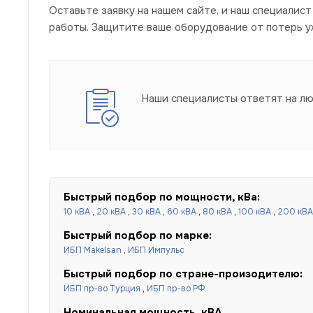
Оставьте заявку на нашем сайте, и наш специалис
работы. Защитите ваше оборудование от потерь у
Наши специалисты ответят на л
Быстрый подбор по мощности, кВа:
10 кВА
,
20 кВА
,
30 кВА
,
60 кВА
,
80 кВА
,
100 кВА
,
200 кВА
Быстрый подбор по марке:
ИБП Makelsan
,
ИБП Импульс
Быстрый подбор по стране-произодителю:
ИБП пр-во Турция
,
ИБП пр-во РФ
Номинальная мощность, кВА