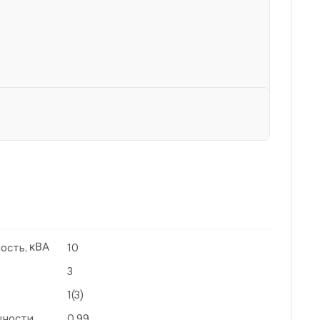
ость,
10
3
1(3)
щности
0,99