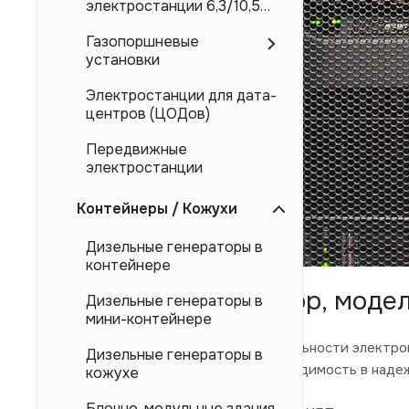
электростанции 6,3/10,5
кВ
Газопоршневые
установки
Электростанции для дата-
центров (ЦОДов)
Передвижные
электростанции
Контейнеры / Кожухи
Дизельные генераторы в
контейнере
ИБП Makelsan: обзор, моде
Дизельные генераторы в
мини-контейнере
В современном мире, где от стабильности электро
Дизельные генераторы в
система видеонаблюдения, необходимость в надеж
кожухе
Блочно-модульные здания