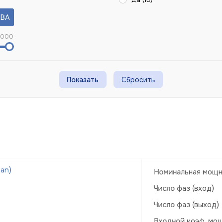
 000
Сбросить
an)
Номинальная мощн
Число фаз (вход)
Число фаз (выход)
Входной коэф. мо