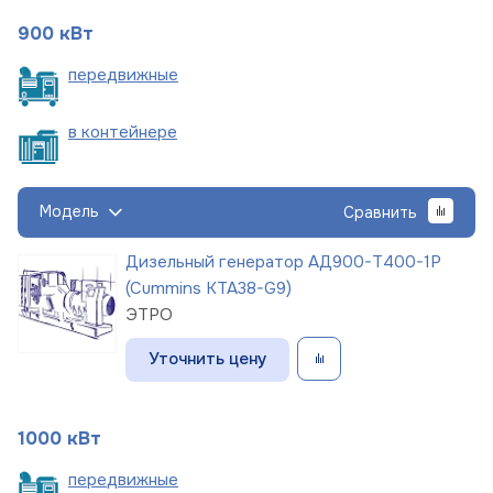
900 кВт
пере
движные
в
контейнере
Модель
Сравнить
Дизельный генератор АД900-Т400-1Р
(Cummins KTA38-G9)
ЭТРО
Уточнить цену
1000 кВт
пере
движные